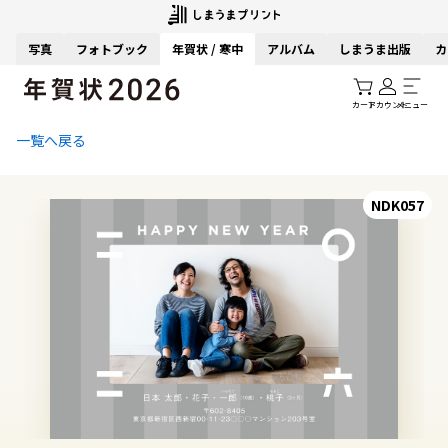
写真
フォトブック
年賀状 / 寒中
アルバム
しまうま出版
カ
カート
アカウント
メニュー
一覧へ戻る
NDK057