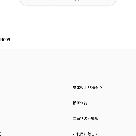
N009
簡単Web見積もり
投函代行
年賀状の豆知識
問
ご利用に際して