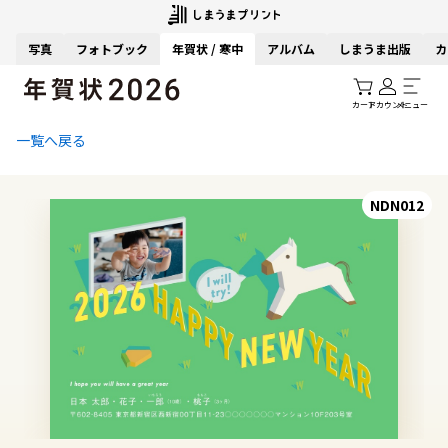
写真
フォトブック
年賀状 / 寒中
アルバム
しまうま出版
カ
カート
アカウント
メニュー
一覧へ戻る
NDN012