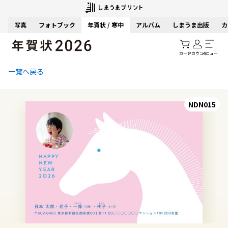
写真
フォトブック
年賀状 / 寒中
アルバム
しまうま出版
カ
カート
アカウント
メニュー
一覧へ戻る
NDN015