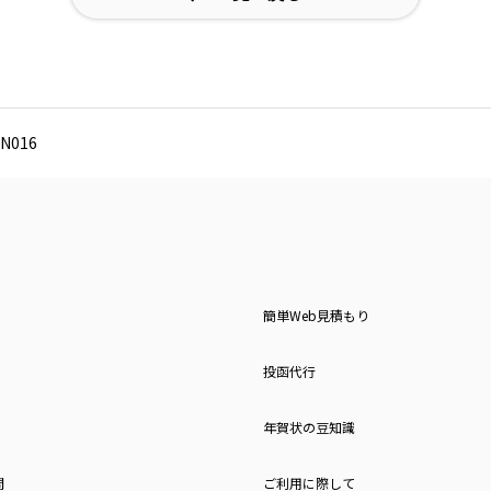
N016
簡単Web見積もり
投函代行
年賀状の豆知識
問
ご利用に際して