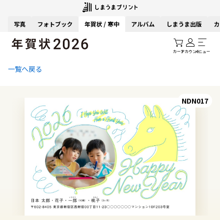
写真
フォトブック
年賀状 / 寒中
アルバム
しまうま出版
カ
カート
アカウント
メニュー
一覧へ戻る
NDN017