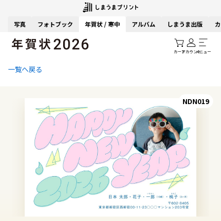
写真
フォトブック
年賀状 / 寒中
アルバム
しまうま出版
カ
カート
アカウント
メニュー
一覧へ戻る
NDN019