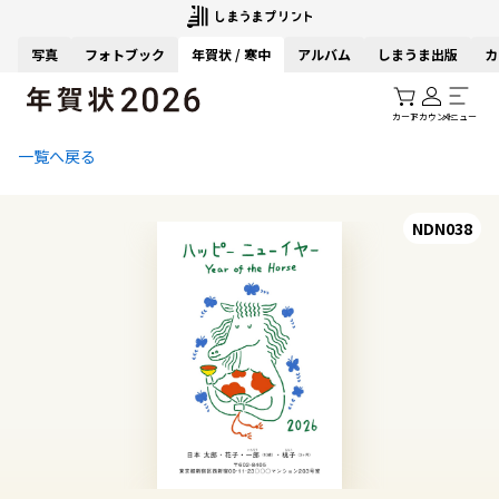
写真
フォトブック
年賀状 / 寒中
アルバム
しまうま出版
カ
カート
アカウント
メニュー
一覧へ戻る
NDN038