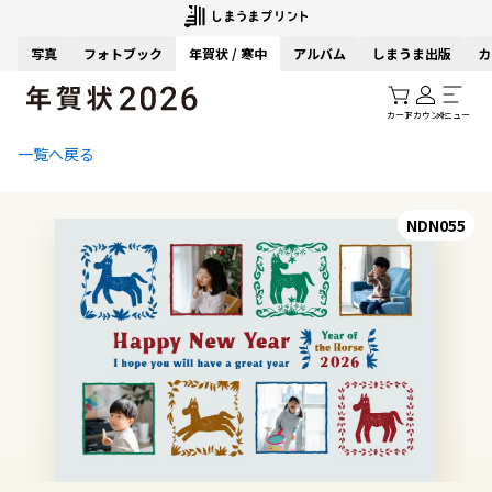
写真
フォトブック
年賀状 / 寒中
アルバム
しまうま出版
カ
カート
アカウント
メニュー
一覧へ戻る
NDN055