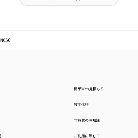
N056
簡単Web見積もり
投函代行
年賀状の豆知識
問
ご利用に際して