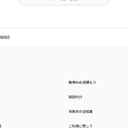
N060
簡単Web見積もり
投函代行
年賀状の豆知識
問
ご利用に際して