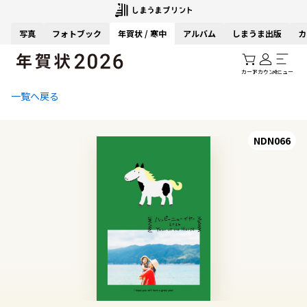
写真
フォトブック
年賀状 / 寒中
アルバム
しまうま出版
カ
カート
アカウント
メニュー
一覧へ戻る
NDN066