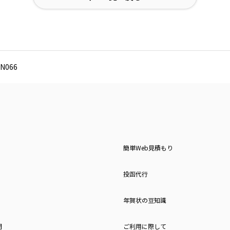
N066
簡単Web見積もり
投函代行
年賀状の豆知識
問
ご利用に際して