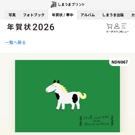
写真
フォトブック
年賀状 / 寒中
アルバム
しまうま出版
カ
カート
アカウント
メニュー
一覧へ戻る
NDN067