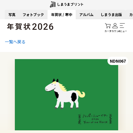
写真
フォトブック
年賀状 / 寒中
アルバム
しまうま出版
カ
カート
アカウント
メニュー
一覧へ戻る
NDN067