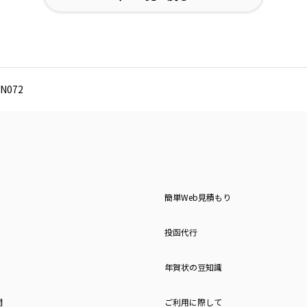
N072
簡単Web見積もり
投函代行
年賀状の豆知識
問
ご利用に際して