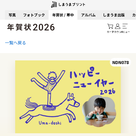
写真
フォトブック
年賀状 / 寒中
アルバム
しまうま出版
カ
カート
アカウント
メニュー
一覧へ戻る
NDN078