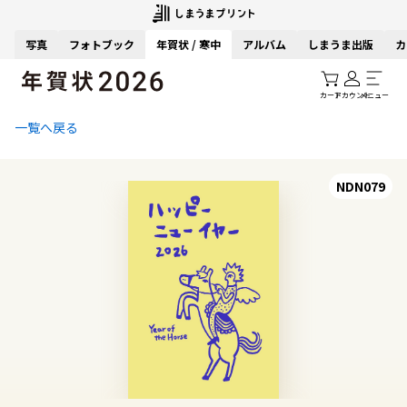
写真
フォトブック
年賀状 / 寒中
アルバム
しまうま出版
カ
カート
アカウント
メニュー
一覧へ戻る
NDN079