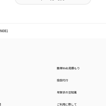
N081
簡単Web見積もり
投函代行
年賀状の豆知識
問
ご利用に際して