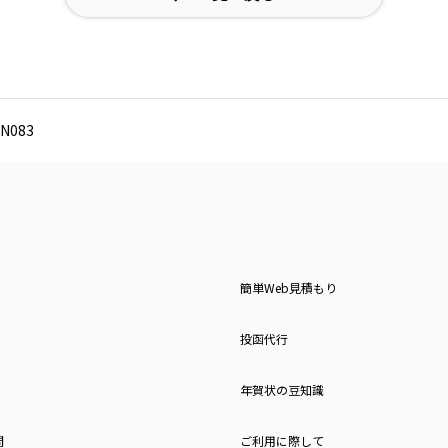
N083
簡単Web見積もり
投函代行
年賀状の豆知識
問
ご利用に際して