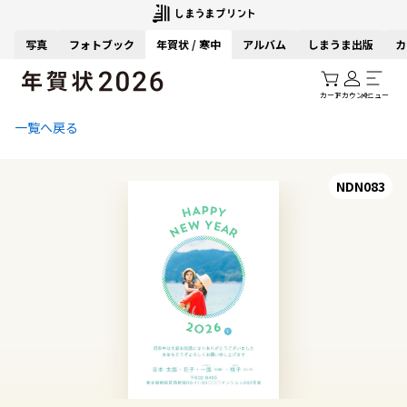
写真
フォトブック
年賀状 / 寒中
アルバム
しまうま出版
カ
カート
アカウント
メニュー
一覧へ戻る
NDN083