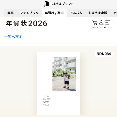
写真
フォトブック
年賀状 / 寒中
アルバム
しまうま出版
カ
カート
アカウント
メニュー
一覧へ戻る
NDN084