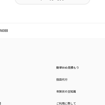
N088
簡単Web見積もり
投函代行
年賀状の豆知識
問
ご利用に際して