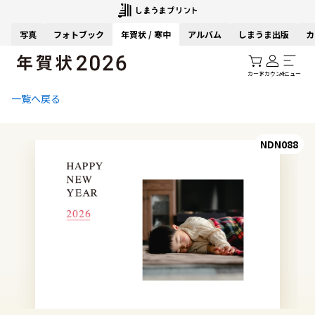
写真
フォトブック
年賀状 / 寒中
アルバム
しまうま出版
カ
カート
アカウント
メニュー
一覧へ戻る
NDN088