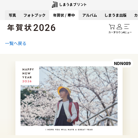
写真
フォトブック
年賀状 / 寒中
アルバム
しまうま出版
カ
カート
アカウント
メニュー
一覧へ戻る
NDN089