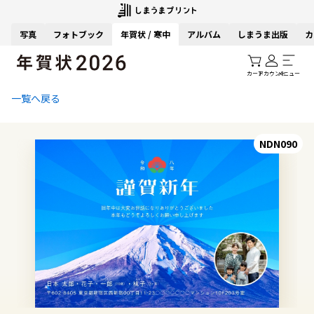
写真
フォトブック
年賀状 / 寒中
アルバム
しまうま出版
カ
カート
アカウント
メニュー
一覧へ戻る
NDN090