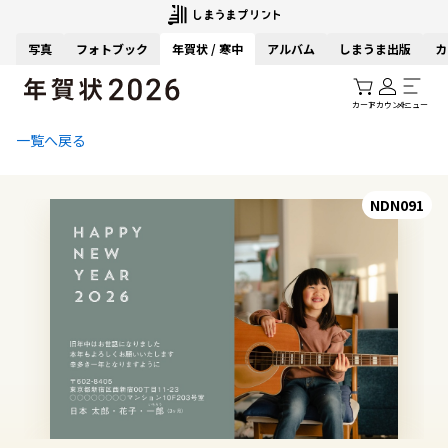
写真
フォトブック
年賀状 / 寒中
アルバム
しまうま出版
カ
カート
アカウント
メニュー
一覧へ戻る
NDN091