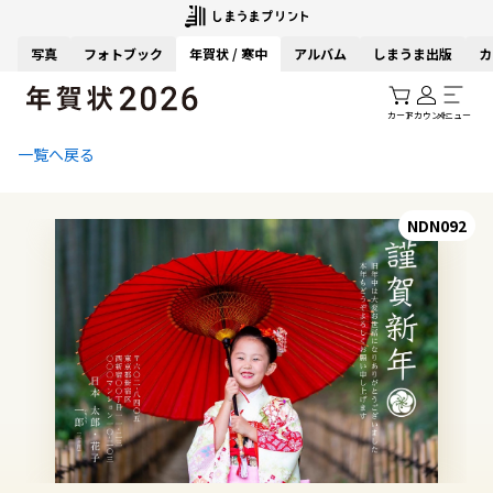
写真
フォトブック
年賀状 / 寒中
アルバム
しまうま出版
カ
カート
アカウント
メニュー
一覧へ戻る
NDN092