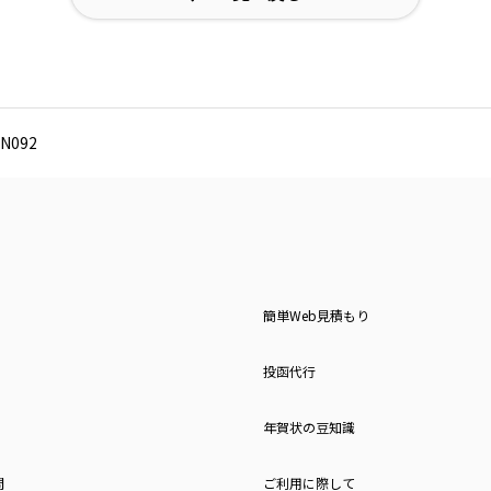
N092
簡単Web見積もり
投函代行
年賀状の豆知識
問
ご利用に際して