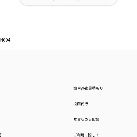
N094
簡単Web見積もり
投函代行
年賀状の豆知識
問
ご利用に際して