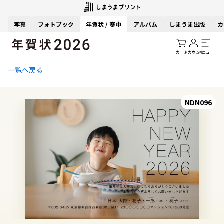
写真
フォトブック
年賀状 / 寒中
アルバム
しまうま出版
カ
カート
アカウント
メニュー
一覧へ戻る
NDN096