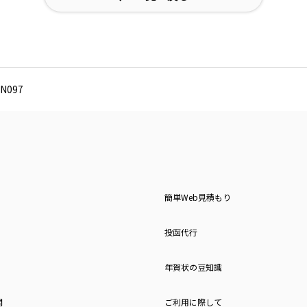
N097
簡単Web見積もり
投函代行
年賀状の豆知識
問
ご利用に際して