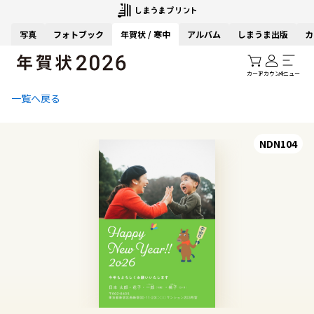
写真
フォトブック
年賀状 / 寒中
アルバム
しまうま出版
カ
カート
アカウント
メニュー
一覧へ戻る
NDN104