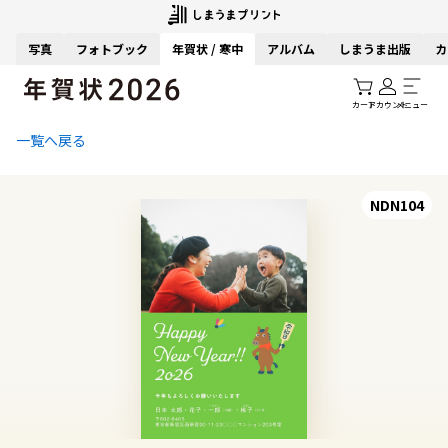
写真
フォトブック
年賀状 / 寒中
アルバム
しまうま出版
カ
カート
アカウント
メニュー
一覧へ戻る
NDN104