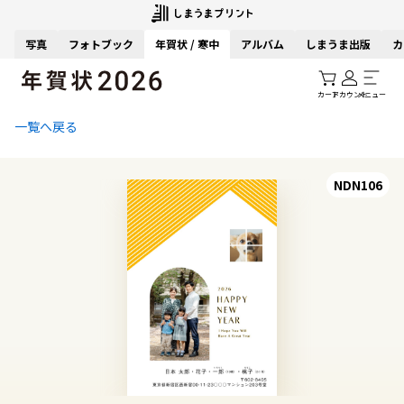
写真
フォトブック
年賀状 / 寒中
アルバム
しまうま出版
カ
カート
アカウント
メニュー
一覧へ戻る
NDN106