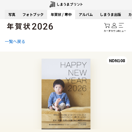
写真
フォトブック
年賀状 / 寒中
アルバム
しまうま出版
カ
カート
アカウント
メニュー
一覧へ戻る
NDN108