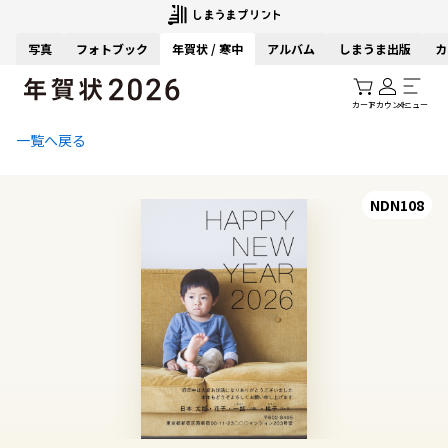
写真
フォトブック
年賀状 / 寒中
アルバム
しまうま出版
カ
カート
アカウント
メニュー
一覧へ戻る
NDN108