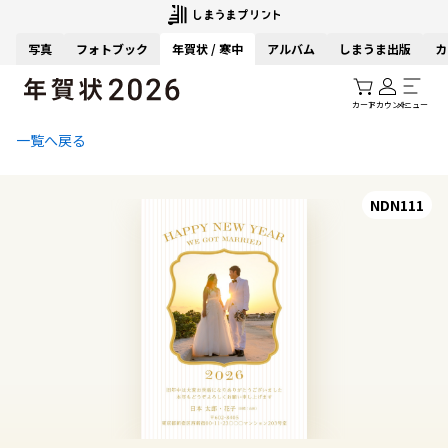
写真
フォトブック
年賀状 / 寒中
アルバム
しまうま出版
カ
カート
アカウント
メニュー
一覧へ戻る
NDN111