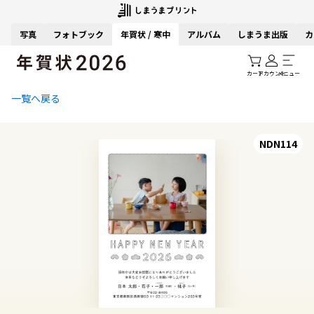
写真
フォトブック
年賀状 / 寒中
アルバム
しまうま出版
カ
カート
アカウント
メニュー
一覧へ戻る
NDN114