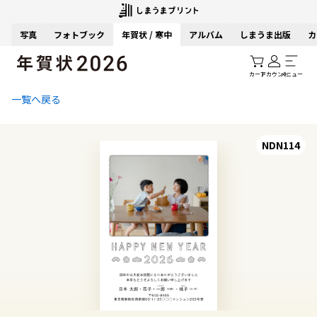
写真
フォトブック
年賀状 / 寒中
アルバム
しまうま出版
カ
カート
アカウント
メニュー
一覧へ戻る
NDN114