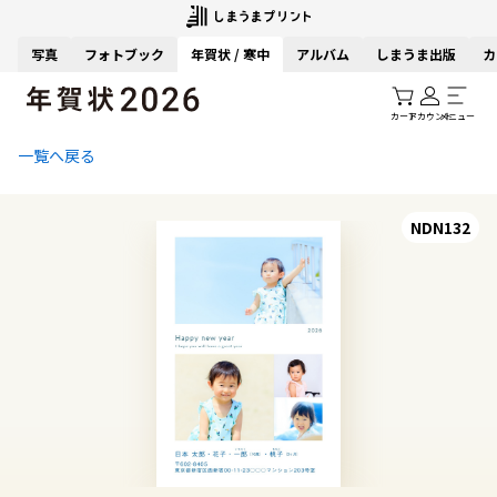
写真
フォトブック
年賀状 / 寒中
アルバム
しまうま出版
カ
カート
アカウント
メニュー
一覧へ戻る
NDN132