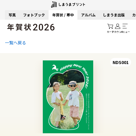
写真
フォトブック
年賀状 / 寒中
アルバム
しまうま出版
カ
カート
アカウント
メニュー
一覧へ戻る
NDS001