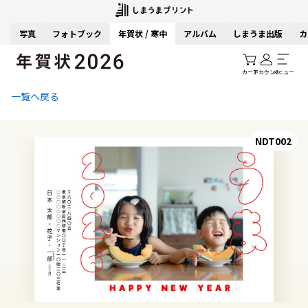
写真
フォトブック
年賀状 / 寒中
アルバム
しまうま出版
カ
カート
アカウント
メニュー
一覧へ戻る
NDT002