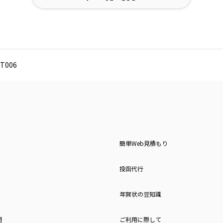
T006
簡単Web見積もり
投函代行
年賀状の豆知識
問
ご利用に際して