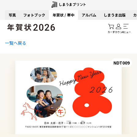
写真
フォトブック
年賀状 / 寒中
アルバム
しまうま出版
カ
カート
アカウント
メニュー
一覧へ戻る
NDT009