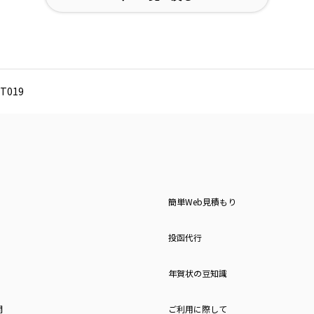
T019
簡単Web見積もり
投函代行
年賀状の豆知識
問
ご利用に際して