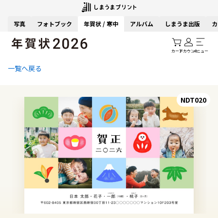
写真
フォトブック
年賀状 / 寒中
アルバム
しまうま出版
カ
カート
アカウント
メニュー
一覧へ戻る
NDT020