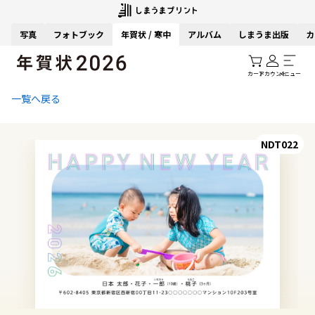
写真
フォトブック
年賀状 / 寒中
アルバム
しまうま出版
カ
カート
アカウント
メニュー
一覧へ戻る
NDT022