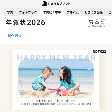
写真
フォトブック
年賀状 / 寒中
アルバム
しまうま出版
カ
カート
アカウント
メニュー
一覧へ戻る
NDT022