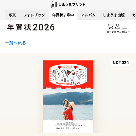
写真
フォトブック
年賀状 / 寒中
アルバム
しまうま出版
カ
カート
アカウント
メニュー
一覧へ戻る
NDT024